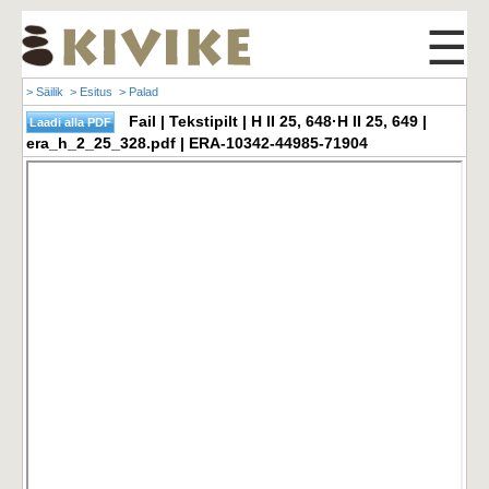
☰
> Säilik
> Esitus
> Palad
Fail | Tekstipilt | H II 25, 648·H II 25, 649 |
era_h_2_25_328.pdf | ERA-10342-44985-71904