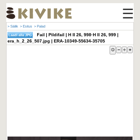
☰
> Säilik
> Esitus
> Palad
Fail | Pildifail | H II 26, 998·H II 26, 999 |
era_h_2_26_507.jpg | ERA-10349-55634-35705