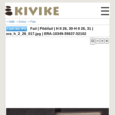
☰
> Säilik
> Esitus
> Pala
Fail | Pildifail | H II 26, 30·H II 26, 31 |
era_h_2_26_017.jpg | ERA-10349-55637-52102