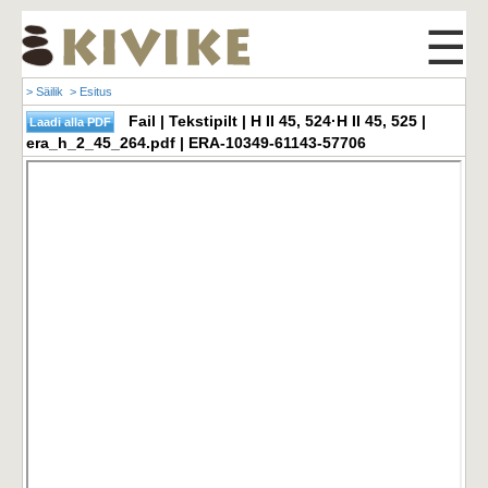
☰
> Säilik
> Esitus
Fail | Tekstipilt | H II 45, 524·H II 45, 525 |
era_h_2_45_264.pdf | ERA-10349-61143-57706