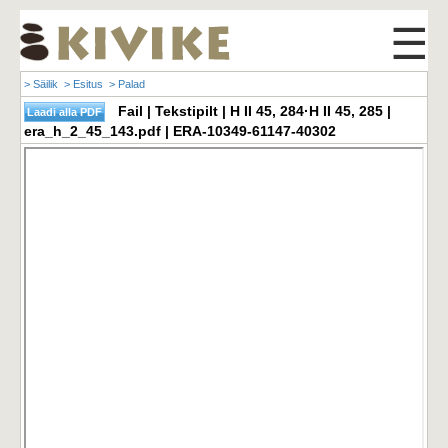
☰
> Säilik
> Esitus
> Palad
Fail | Tekstipilt | H II 45, 284·H II 45, 285 |
era_h_2_45_143.pdf | ERA-10349-61147-40302