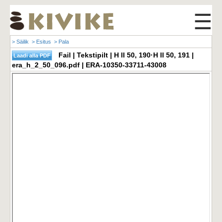
☰
> Säilik
> Esitus
> Pala
Fail | Tekstipilt | H II 50, 190·H II 50, 191 |
era_h_2_50_096.pdf | ERA-10350-33711-43008