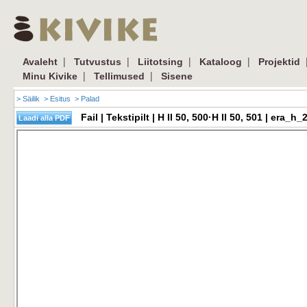
|
|
|
|
Avaleht
Tutvustus
Liitotsing
Kataloog
Projektid
|
|
Minu Kivike
Tellimused
Sisene
> Säilik
> Esitus
> Palad
Fail | Tekstipilt | H II 50, 500·H II 50, 501 | er