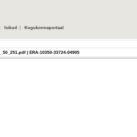
|
|
Isikud
Kogukonnaportaal
a_h_2_50_251.pdf | ERA-10350-33724-04905