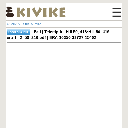
☰
> Säilik
> Esitus
> Palad
Fail | Tekstipilt | H II 50, 418·H II 50, 419 |
era_h_2_50_210.pdf | ERA-10350-33727-15402