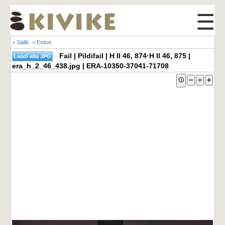
☰
> Säilik
> Esitus
Fail | Pildifail | H II 46, 874·H II 46, 875 |
era_h_2_46_438.jpg | ERA-10350-37041-71708