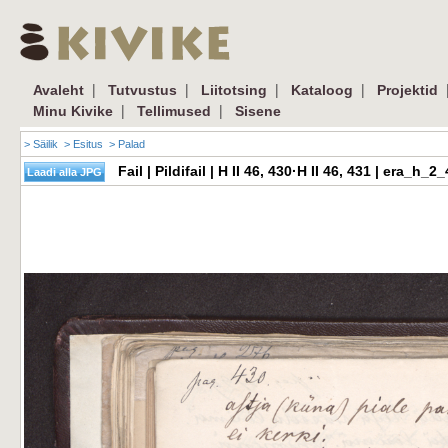
|
|
|
|
Avaleht
Tutvustus
Liitotsing
Kataloog
Projektid
|
|
Minu Kivike
Tellimused
Sisene
> Säilik
> Esitus
> Palad
Fail | Pildifail | H II 46, 430·H II 46, 431 | era_