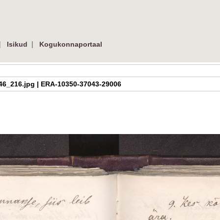
|
|
Isikud
Kogukonnaportaal
h_2_46_216.jpg | ERA-10350-37043-29006