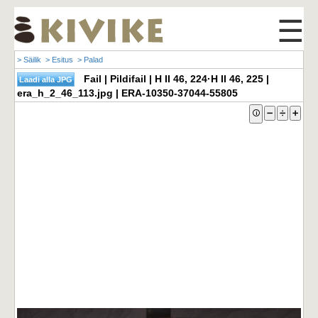
☰
> Säilik
> Esitus
> Palad
Fail | Pildifail | H II 46, 224·H II 46, 225 |
era_h_2_46_113.jpg | ERA-10350-37044-55805