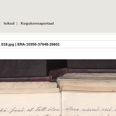
|
|
Isikud
Kogukonnaportaal
2_46_018.jpg | ERA-10350-37048-26601