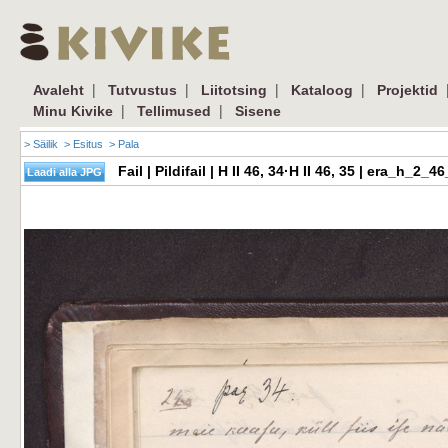
|
|
|
|
Avaleht
Tutvustus
Liitotsing
Kataloog
Projektid
|
|
Minu Kivike
Tellimused
Sisene
> Säilik
> Esitus
> Pala
Fail | Pildifail | H II 46, 34·H II 46, 35 | era_h_