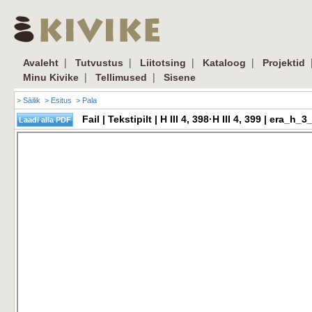
|
|
|
|
Avaleht
Tutvustus
Liitotsing
Kataloog
Projektid
|
|
Minu Kivike
Tellimused
Sisene
> Säilik
> Esitus
> Pala
Fail | Tekstipilt | H III 4, 398·H III 4, 399 | era