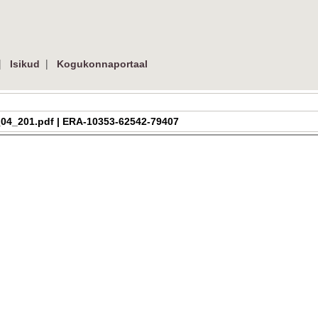
|
|
Isikud
Kogukonnaportaal
_h_3_04_201.pdf | ERA-10353-62542-79407