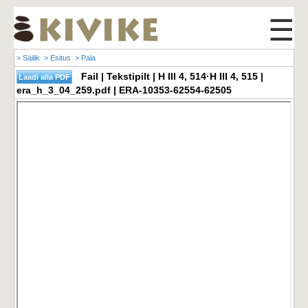
☰
> Säilik
> Esitus
> Pala
Fail | Tekstipilt | H III 4, 514·H III 4, 515 |
era_h_3_04_259.pdf | ERA-10353-62554-62505