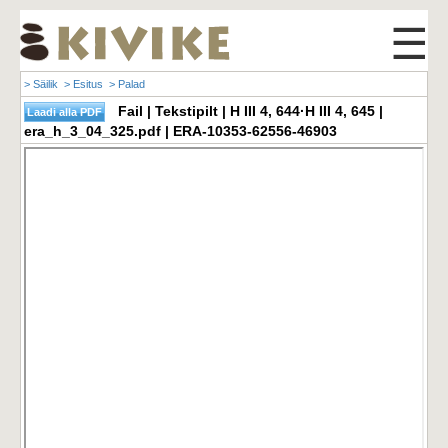
☰
> Säilik
> Esitus
> Palad
Fail | Tekstipilt | H III 4, 644·H III 4, 645 |
era_h_3_04_325.pdf | ERA-10353-62556-46903