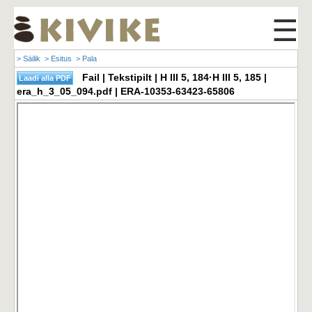
☰
> Säilik
> Esitus
> Pala
Fail | Tekstipilt | H III 5, 184·H III 5, 185 |
era_h_3_05_094.pdf | ERA-10353-63423-65806