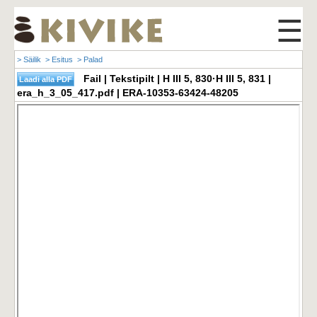
☰
> Säilik
> Esitus
> Palad
Fail | Tekstipilt | H III 5, 830·H III 5, 831 |
era_h_3_05_417.pdf | ERA-10353-63424-48205