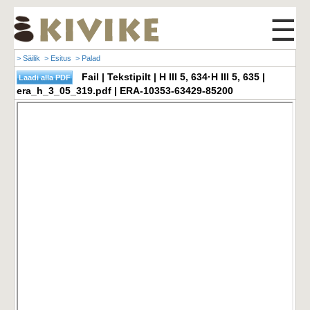
☰
> Säilik
> Esitus
> Palad
Fail | Tekstipilt | H III 5, 634·H III 5, 635 |
era_h_3_05_319.pdf | ERA-10353-63429-85200