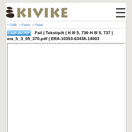
☰
> Säilik
> Esitus
> Palad
Fail | Tekstipilt | H III 5, 736·H III 5, 737 |
era_h_3_05_370.pdf | ERA-10353-63436-14003