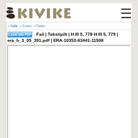
☰
> Säilik
> Esitus
> Palad
Fail | Tekstipilt | H III 5, 778·H III 5, 779 |
era_h_3_05_391.pdf | ERA-10353-63441-11508