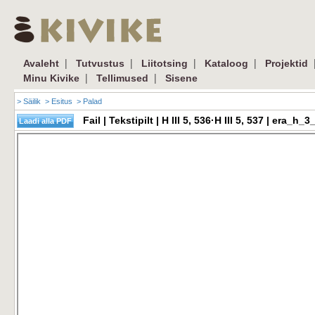
|
|
|
|
Avaleht
Tutvustus
Liitotsing
Kataloog
Projektid
|
|
Minu Kivike
Tellimused
Sisene
> Säilik
> Esitus
> Palad
Fail | Tekstipilt | H III 5, 536·H III 5, 537 | era