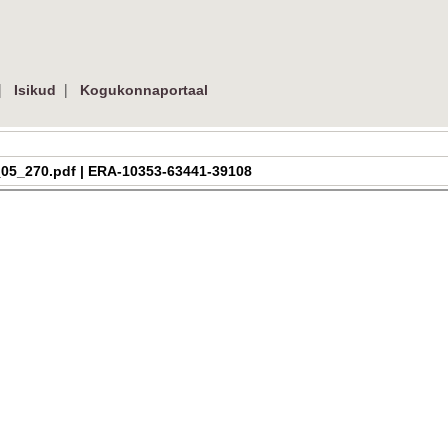
|
|
Isikud
Kogukonnaportaal
_h_3_05_270.pdf | ERA-10353-63441-39108