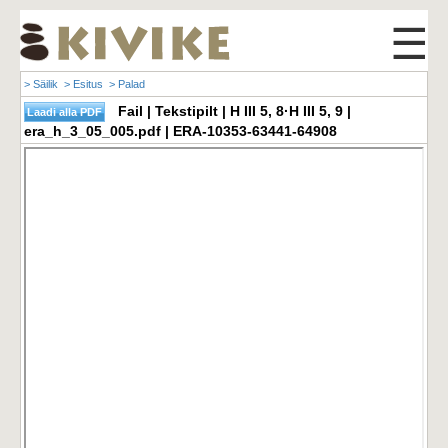
☰
> Säilik
> Esitus
> Palad
Fail | Tekstipilt | H III 5, 8·H III 5, 9 |
era_h_3_05_005.pdf | ERA-10353-63441-64908