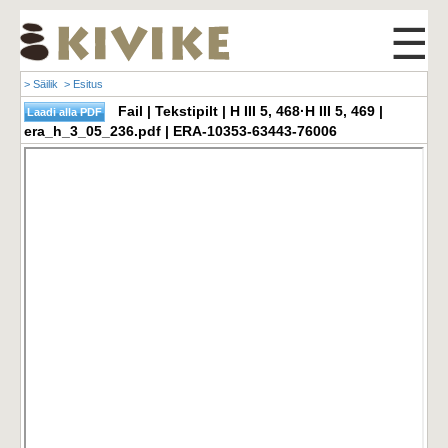
☰
> Säilik
> Esitus
Fail | Tekstipilt | H III 5, 468·H III 5, 469 |
era_h_3_05_236.pdf | ERA-10353-63443-76006