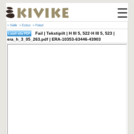
☰
> Säilik
> Esitus
> Palad
Fail | Tekstipilt | H III 5, 522·H III 5, 523 |
era_h_3_05_263.pdf | ERA-10353-63446-43903