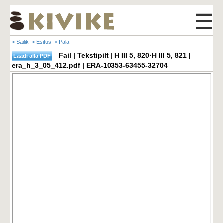
☰
> Säilik
> Esitus
> Pala
Fail | Tekstipilt | H III 5, 820·H III 5, 821 |
era_h_3_05_412.pdf | ERA-10353-63455-32704