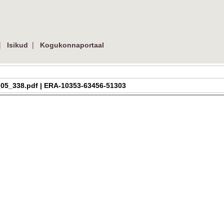
|
|
Isikud
Kogukonnaportaal
_h_3_05_338.pdf | ERA-10353-63456-51303