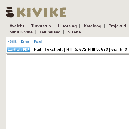
|
|
|
|
Avaleht
Tutvustus
Liitotsing
Kataloog
Projektid
|
|
Minu Kivike
Tellimused
Sisene
> Säilik
> Esitus
> Palad
Fail | Tekstipilt | H III 5, 672·H III 5, 673 | era