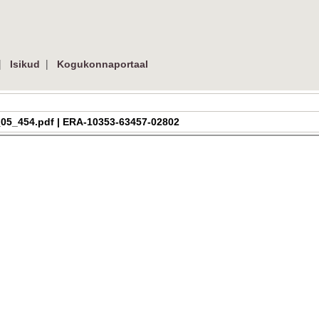
|
|
Isikud
Kogukonnaportaal
_h_3_05_454.pdf | ERA-10353-63457-02802