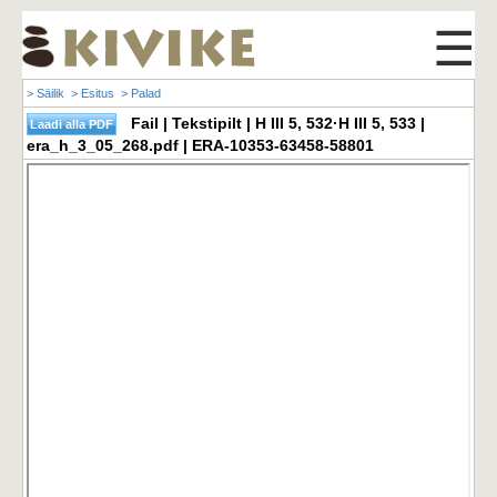
☰
> Säilik
> Esitus
> Palad
Fail | Tekstipilt | H III 5, 532·H III 5, 533 |
era_h_3_05_268.pdf | ERA-10353-63458-58801