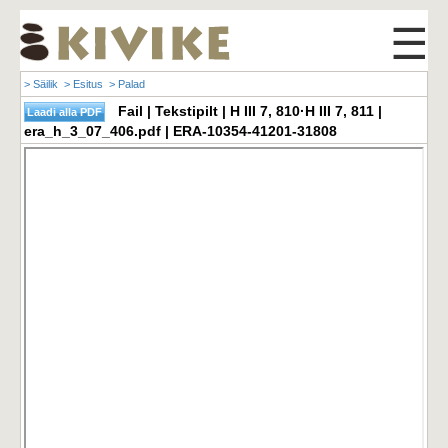
☰
> Säilik
> Esitus
> Palad
Fail | Tekstipilt | H III 7, 810·H III 7, 811 |
era_h_3_07_406.pdf | ERA-10354-41201-31808