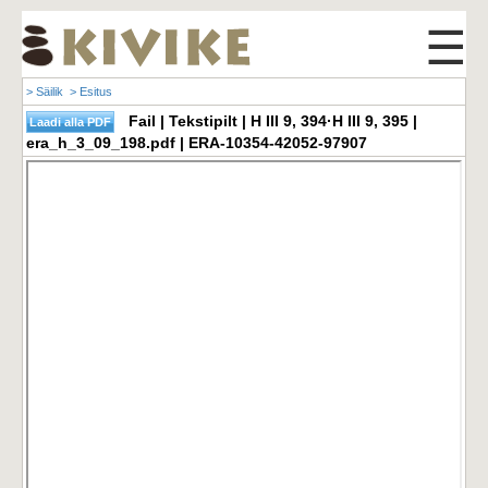
☰
> Säilik
> Esitus
Fail | Tekstipilt | H III 9, 394·H III 9, 395 |
era_h_3_09_198.pdf | ERA-10354-42052-97907