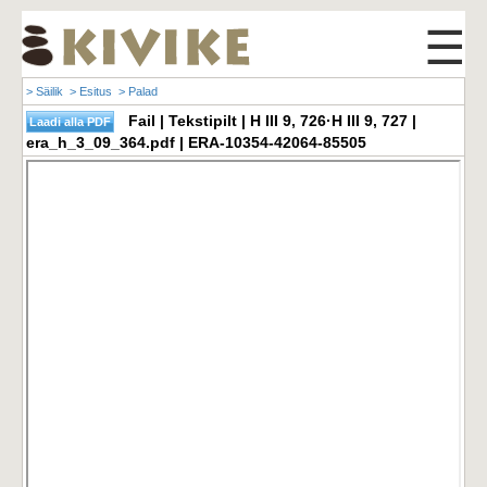
☰
> Säilik
> Esitus
> Palad
Fail | Tekstipilt | H III 9, 726·H III 9, 727 |
era_h_3_09_364.pdf | ERA-10354-42064-85505