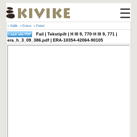
☰
> Säilik
> Esitus
> Palad
Fail | Tekstipilt | H III 9, 770·H III 9, 771 |
era_h_3_09_386.pdf | ERA-10354-42064-90105