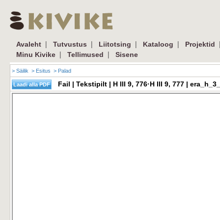
|
|
|
|
Avaleht
Tutvustus
Liitotsing
Kataloog
Projektid
|
|
Minu Kivike
Tellimused
Sisene
> Säilik
> Esitus
> Palad
Fail | Tekstipilt | H III 9, 776·H III 9, 777 | era