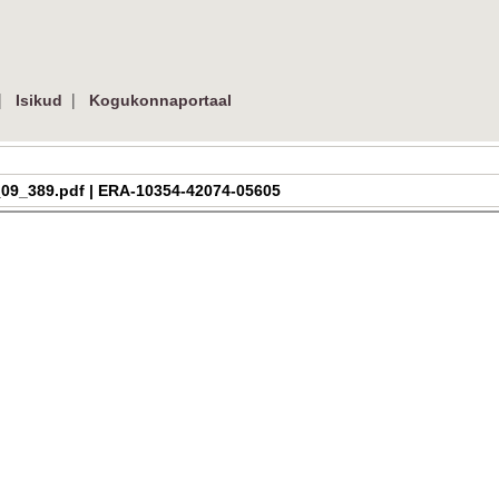
|
|
Isikud
Kogukonnaportaal
_h_3_09_389.pdf | ERA-10354-42074-05605