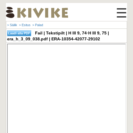
☰
> Säilik
> Esitus
> Palad
Fail | Tekstipilt | H III 9, 74·H III 9, 75 |
era_h_3_09_038.pdf | ERA-10354-42077-29102