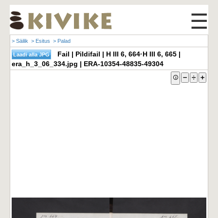
☰
> Säilik
> Esitus
> Palad
Fail | Pildifail | H III 6, 664·H III 6, 665 |
era_h_3_06_334.jpg | ERA-10354-48835-49304