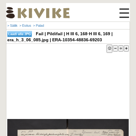
☰
> Säilik
> Esitus
> Palad
Fail | Pildifail | H III 6, 168·H III 6, 169 |
era_h_3_06_085.jpg | ERA-10354-48836-69203