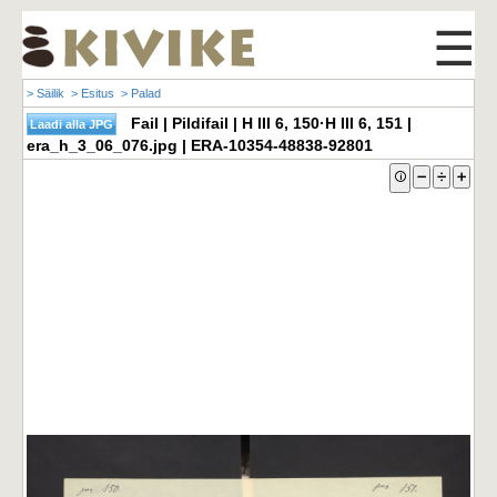
☰
> Säilik
> Esitus
> Palad
Fail | Pildifail | H III 6, 150·H III 6, 151 |
era_h_3_06_076.jpg | ERA-10354-48838-92801