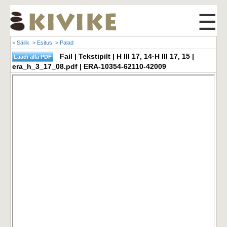
☰
> Säilik
> Esitus
> Palad
Fail | Tekstipilt | H III 17, 14·H III 17, 15 |
era_h_3_17_08.pdf | ERA-10354-62110-42009