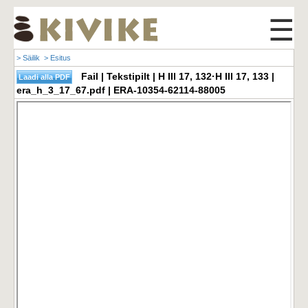
☰
> Säilik
> Esitus
Fail | Tekstipilt | H III 17, 132·H III 17, 133 |
era_h_3_17_67.pdf | ERA-10354-62114-88005