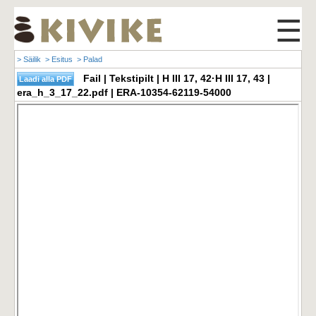
☰
> Säilik
> Esitus
> Palad
Fail | Tekstipilt | H III 17, 42·H III 17, 43 |
era_h_3_17_22.pdf | ERA-10354-62119-54000