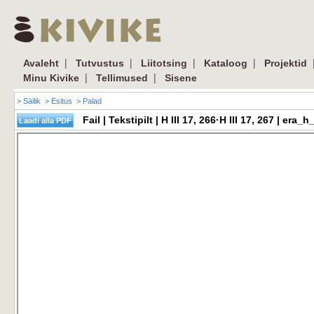
|
|
|
|
Avaleht
Tutvustus
Liitotsing
Kataloog
Projektid
|
|
Minu Kivike
Tellimused
Sisene
> Säilik
> Esitus
> Palad
Fail | Tekstipilt | H III 17, 266·H III 17, 267 | e