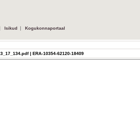
|
|
Isikud
Kogukonnaportaal
ra_h_3_17_134.pdf | ERA-10354-62120-18409