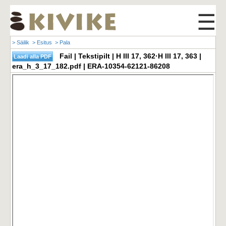
☰
> Säilik
> Esitus
> Pala
Fail | Tekstipilt | H III 17, 362·H III 17, 363 |
era_h_3_17_182.pdf | ERA-10354-62121-86208