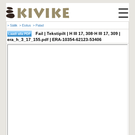
☰
> Säilik
> Esitus
> Palad
Fail | Tekstipilt | H III 17, 308·H III 17, 309 |
era_h_3_17_155.pdf | ERA-10354-62123-53406