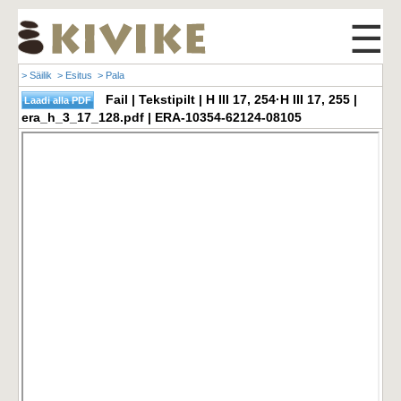
☰
> Säilik
> Esitus
> Pala
Fail | Tekstipilt | H III 17, 254·H III 17, 255 |
era_h_3_17_128.pdf | ERA-10354-62124-08105