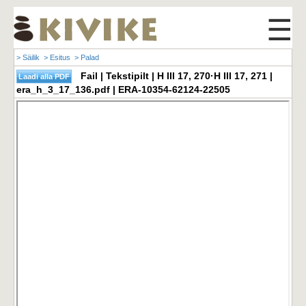
☰
> Säilik
> Esitus
> Palad
Fail | Tekstipilt | H III 17, 270·H III 17, 271 |
era_h_3_17_136.pdf | ERA-10354-62124-22505