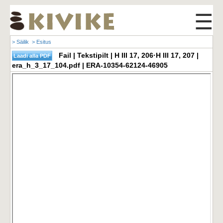
☰
> Säilik
> Esitus
Fail | Tekstipilt | H III 17, 206·H III 17, 207 |
era_h_3_17_104.pdf | ERA-10354-62124-46905