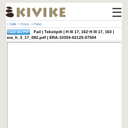
☰
> Säilik
> Esitus
> Palad
Fail | Tekstipilt | H III 17, 162·H III 17, 163 |
era_h_3_17_082.pdf | ERA-10354-62125-07504