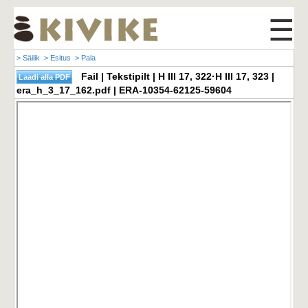
☰
> Säilik
> Esitus
> Pala
Fail | Tekstipilt | H III 17, 322·H III 17, 323 |
era_h_3_17_162.pdf | ERA-10354-62125-59604