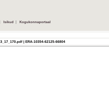
|
|
Isikud
Kogukonnaportaal
ra_h_3_17_170.pdf | ERA-10354-62125-66804