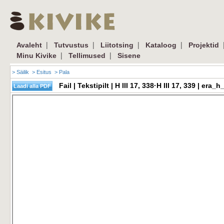
|
|
|
|
Avaleht
Tutvustus
Liitotsing
Kataloog
Projektid
|
|
Minu Kivike
Tellimused
Sisene
> Säilik
> Esitus
> Pala
Fail | Tekstipilt | H III 17, 338·H III 17, 339 | e