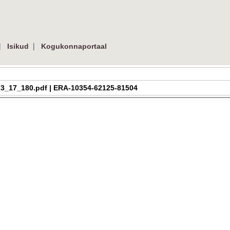
|
|
Isikud
Kogukonnaportaal
ra_h_3_17_180.pdf | ERA-10354-62125-81504