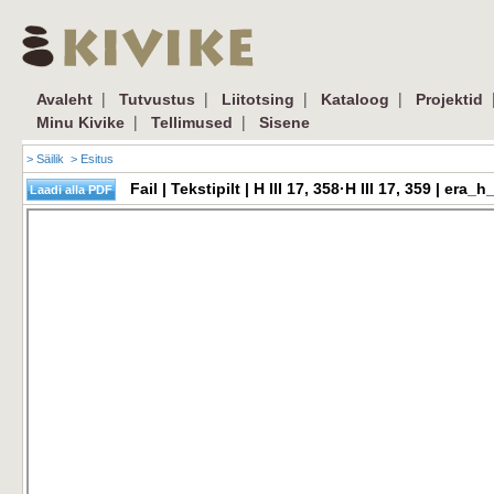
|
|
|
|
Avaleht
Tutvustus
Liitotsing
Kataloog
Projektid
|
|
Minu Kivike
Tellimused
Sisene
> Säilik
> Esitus
Fail | Tekstipilt | H III 17, 358·H III 17, 359 | e